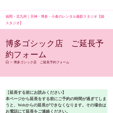
コ
ン
テ
福岡・北九州｜天神・博多・小倉のレンタル撮影スタジオ【姫
ン
スタジオ】
ツ
へ
ス
博多ゴシック店 ご延長予
キ
ッ
約フォーム
プ
>
博多ゴシック店 ご延長予約フォーム
【
延長する前にお読みください】
本ページから延長をする前にご予約の時間が過ぎてしま
うと、Webからの延長ができなくなります。その場合は
お電話にて延長をご連絡ください。