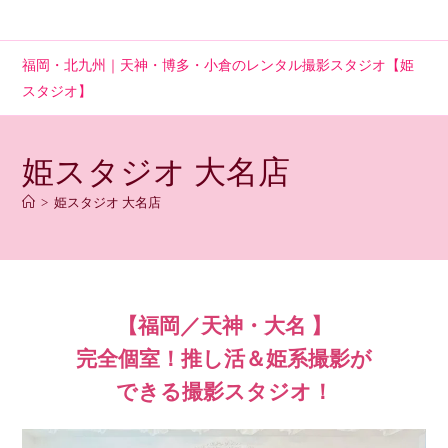
コ
ン
テ
福岡・北九州｜天神・博多・小倉のレンタル撮影スタジオ【姫
ン
スタジオ】
ツ
へ
ス
姫スタジオ 大名店
キ
ッ
>
姫スタジオ 大名店
プ
【福岡／天神・大名 】
完全個室！推し活＆姫系撮影が
できる撮影スタジオ！