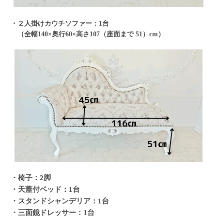
・２人掛けカウチソファー：1台
（全幅140×奥行60×高さ107（座面まで 51）cm）
・椅子：2脚
・天蓋付ベッド：1台
・スタンドシャンデリア：1台
・三面鏡ドレッサー：1台