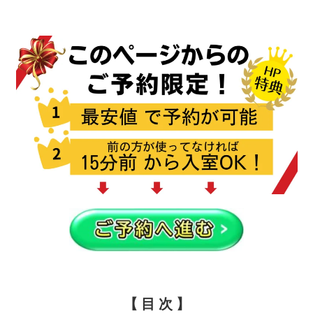
【 目 次 】