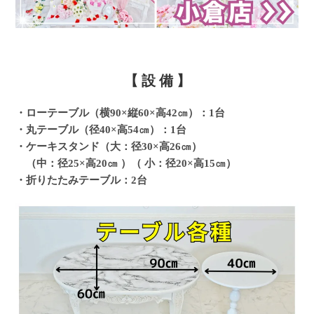
【 設 備 】
・ローテーブル（横90×縦60×高42㎝）：1台
・丸テーブル（径40×高54㎝）：1台
・ケーキスタンド（大：径30×高26㎝）
（中：径25×高20㎝ ）（ 小：径20×高15㎝）
・折りたたみテーブル：2台