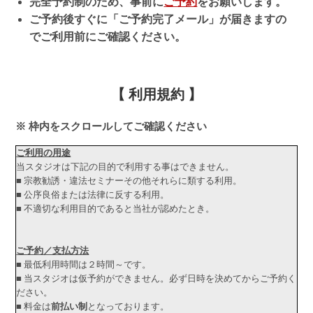
完全予約制のため、事前に
ご予約
をお願いします。
ご予約後すぐに「ご予約完了メール」が届きますの
でご利用前にご確認ください。
【 利用規約 】
※ 枠内をスクロールしてご確認ください
ご利用の用途
当スタジオは下記の目的で利用する事はできません。
■ 宗教勧誘・違法セミナーその他それらに類する利用。
■ 公序良俗または法律に反する利用。
■ 不適切な利用目的であると当社が認めたとき。
ご予約／支払方法
■ 最低利用時間は２時間～です。
■ 当スタジオは仮予約ができません。必ず日時を決めてからご予約く
ださい。
■ 料金は
前払い制
となっております。