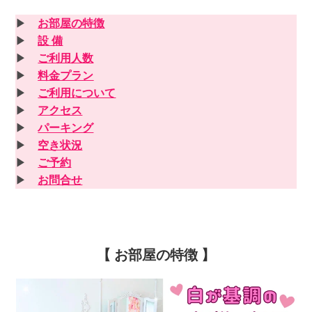
▶
お部屋の特徴
▶
設 備
▶
ご利用人数
▶
料金プラン
▶
ご利用について
▶
アクセス
▶
パーキング
▶
空き状況
▶
ご予約
▶
お問合せ
【 お部屋の特徴 】