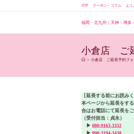
コ
TOP
クーポン・コラム
よく
ン
テ
ン
福岡・北九州｜天神・博多
ツ
へ
ス
小倉店 ご
キ
ッ
>
小倉店 ご延長予約フォ
プ
【
延長する前にお読みく
本ページから延長をする
合はお電話にて延長をご
（受付担当：貞永）
▶
080-9163-3332
▶
090-3194-3438