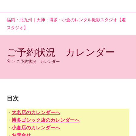
コ
ン
テ
福岡・北九州｜天神・博多・小倉のレンタル撮影スタジオ【姫
ン
スタジオ】
ツ
へ
ス
ご予約状況 カレンダー
キ
ッ
>
ご予約状況 カレンダー
プ
目次
・
大名店のカレンダーへ
・
博多ゴシック店のカレンダーへ
・
小倉店のカレンダーへ
・
お問合せ