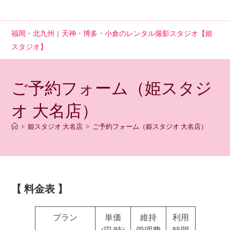
コ
ン
テ
福岡・北九州｜天神・博多・小倉のレンタル撮影スタジオ【姫
ン
スタジオ】
ツ
へ
ス
ご予約フォーム（姫スタジ
キ
ッ
オ 大名店）
プ
>
姫スタジオ 大名店
>
ご予約フォーム（姫スタジオ 大名店）
【 料金表 】
プラン
単価
維持
利用