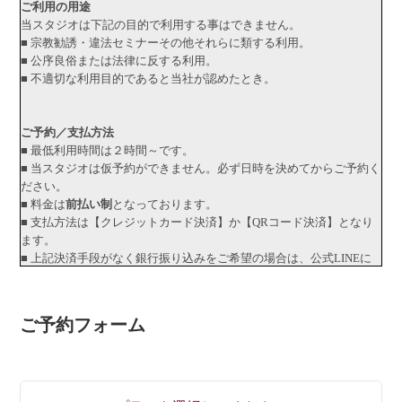
ご利用の用途
当スタジオは下記の目的で利用する事はできません。
■ 宗教勧誘・違法セミナーその他それらに類する利用。
■ 公序良俗または法律に反する利用。
■ 不適切な利用目的であると当社が認めたとき。
ご予約／支払方法
■ 最低利用時間は２時間～です。
■ 当スタジオは仮予約ができません。必ず日時を決めてからご予約く
ださい。
■ 料金は
前払い制
となっております。
■ 支払方法は【クレジットカード決済】か【QRコード決済】となり
ます。
■ 上記決済手段がなく銀行振り込みをご希望の場合は、公式LINEに
て事前にご相談ください（振り込み手数料はお客様のご負担となり
ます）。
■【QRコード決済】の場合はメールの案内に沿って現地でお支払い
ご予約フォーム
ください。
キャンセルについて
＜予約時間の12時間前まで＞