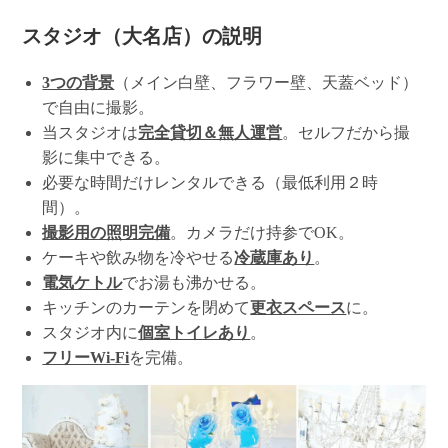
スタジオ（大名店）の説明
3つの背景
（メイン白壁、フラワー壁、天蓋ベッド）
で自由に撮影。
当スタジオは
完全貸切＆無人運営
。セルフだから撮
影に集中できる。
必要な時間だけレンタルできる（最低利用２時
間）。
撮影用の照明完備
。カメラだけ持参でOK。
ケーキや飲み物を冷やせる
冷蔵庫あり
。
電気ケトル
でお湯も沸かせる。
キッチンのカーテンを閉めて
更衣スペース
に。
スタジオ内に
個室トイレあり
。
フリーWi-Fi
を完備。