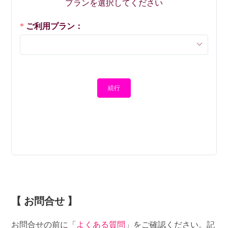
プランを選択してください
キャンセル料：なし
ご予約完了メールの「キャンセルURL」をクリックしてください。
ご利用プラン：
【クレジットカード決済】の場合は決済代行会社の手数料3.96%がか
かります。
＜予約時間の12時間前以降＞
キャンセル料：100%
基本キャンセルは受け付けておりません（ご予約完了メールからの
続行
キャンセルはできません）。当日お越しにならない場合は必ずお電
話ください。QRコード決済でご予約の場合は、後日請求となりま
す。
ご予約の変更
■ ご予約日時の変更は予約時間の12時間前まで可能です。ご予約を
一度キャンセルしてから、再度ご予約をお取り直しください。
■【クレジットカード決済】の場合は、キャンセルすると手数料がか
かってしまうので、公式LINEから日時の変更をご依頼ください。
【 お問合せ 】
ご利用方法について
＜鍵の取り扱い＞
お問合せの前に「
よくある質問
」をご確認ください。記